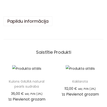
t
i
v
Papildu informācija
e
:
Saistītie Produkti
Kulons GAURA natural
Kaklarota
pearls sudraba
112,00
€
iekļ. PVN (21%)
36,00
€
Pievienot grozam
iekļ. PVN (21%)
Pievienot grozam