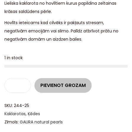
Lieliska kaklarota no hovlītiem kurus papildina zeltainas
krāsas saldūdens pērle.
Hovlīts ieteicams kad cilvēks ir pakļauts stresam,
negatīvām emocijām vai slimo. Palīdz atbrīvot prātu no
negatīvām domām un aizdzen bailes.
1 in stock
A
PIEVIENOT GROZAM
l
t
SKU:
244-25
e
Kaklarotas
,
Ķēdes
r
Zīmols:
GAURA natural pearls
n
a