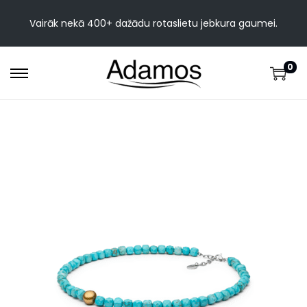
Vairāk nekā 400+ dažādu rotaslietu jebkura gaumei.
0