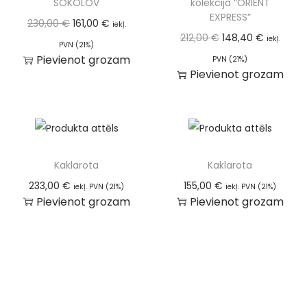
SOKOLOV
kolekcija “ORIENT
EXPRESS”
230,00
€
161,00
€
iekļ.
212,00
€
148,40
€
iekļ.
PVN (21%)
Pievienot grozam
PVN (21%)
Pievienot grozam
Kaklarota
Kaklarota
233,00
€
155,00
€
iekļ. PVN (21%)
iekļ. PVN (21%)
Pievienot grozam
Pievienot grozam