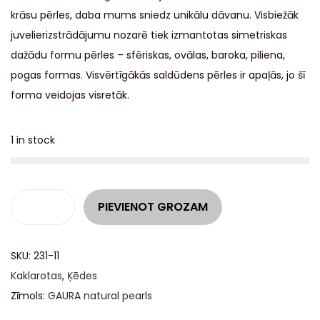
krāsu pērles, daba mums sniedz unikālu dāvanu. Visbiežāk
juvelierizstrādājumu nozarē tiek izmantotas simetriskas
dažādu formu pērles – sfēriskas, ovālas, baroka, piliena,
pogas formas. Visvērtīgākās saldūdens pērles ir apaļās, jo šī
forma veidojas visretāk.
1 in stock
A
PIEVIENOT GROZAM
l
t
SKU:
231-11
e
Kaklarotas
,
Ķēdes
r
Zīmols:
GAURA natural pearls
n
a