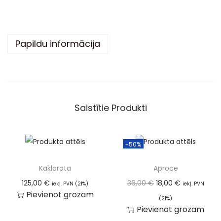
t
i
v
Papildu informācija
e
:
Saistītie Produkti
-50%
Kaklarota
Aproce
125,00
€
36,00
€
18,00
€
iekļ. PVN (21%)
iekļ. PVN
Pievienot grozam
(21%)
Pievienot grozam