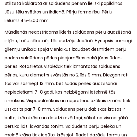
Stilizēta kaklarota ar saldūdens pērlēm lieliski papildinās
Jūsu tēlu svētkos un ikdienā. Pērļu forma:rīsu. Pērļu
lielums:4.5-5.00 mm.
Mūsdienās neapstrīdams līderis saldūdens pērļu audzēšanā
ir Ķīna, taču sākotnēji tās audzēja Japānā. Hyriopsis cumingi
gliemju unikālā spēja vienlaikus izaudzēt desmitiem pērļu
padara saldūdens pērles pieejamākas nekā jūras ūdens
pērles. Rotaslietās visbiežāk tiek izmantotas saldūdens
pērles, kuru diametrs svārstās no 2 līdz 9 mm. Diezgan reti
tās var sasniegt 13 mm, bet šādas pērles audzēšanai
nepieciešami 7–8 gadi, kas neizbēgami ietekmē tās
izmaksas. Vispopulārākais un nepretenciozākais izmērs tiek
uzskatīts par 7-8 mm. Saldūdens pērļu dabiskās krāsas ir
balta, krēmkrāsa un daudzi rozā toņi, sākot no vismaigākā
persika līdz lavandas tonim. Saldūdens pērļu pelēkā un
melnā krāsa tiek iegūta, krāsojot. Radot dazādu formu un