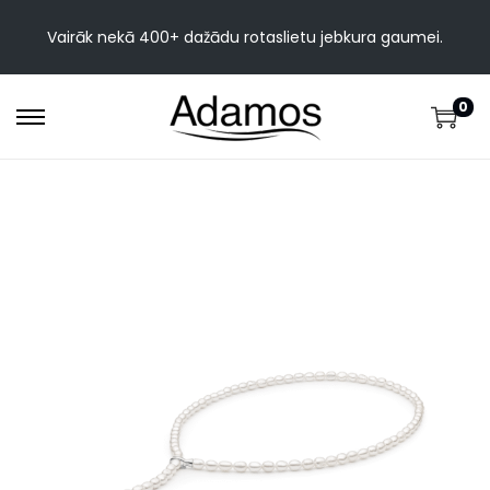
Vairāk nekā 400+ dažādu rotaslietu jebkura gaumei.
0