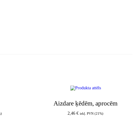
Aizdare ķēdēm, aprocēm
2,46
€
%)
iekļ. PVN (21%)
am
Pievienot grozam