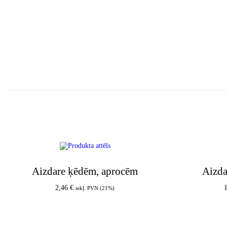
Aizdare ķēdēm, aprocēm
Aizda
2,46
€
iekļ. PVN (21%)
Pievienot grozam