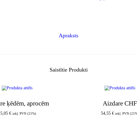
Apraksts
Saistītie Produkti
re ķēdēm, aprocēm
Aizdare CHF
15,05
€
54,55
€
iekļ. PVN (21%)
iekļ. PVN (21
Pievienot grozam
Pievienot groz