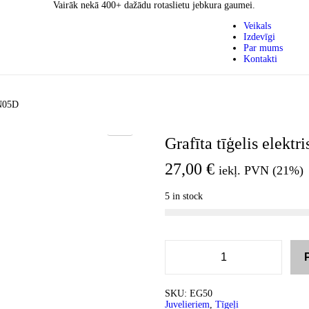
Vairāk nekā 400+ dažādu rotaslietu jebkura gaumei.
Veikals
Izdevīgi
Par mums
Kontakti
0N05D
Grafīta tīģelis elekt
27,00
€
iekļ. PVN (21%)
5 in stock
SKU:
EG50
Juvelieriem
,
Tīgeļi