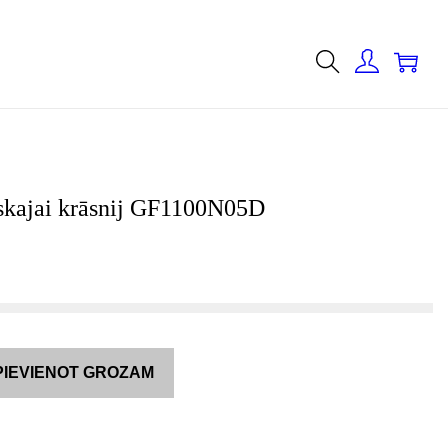
0
riskajai krāsnij GF1100N05D
PIEVIENOT GROZAM