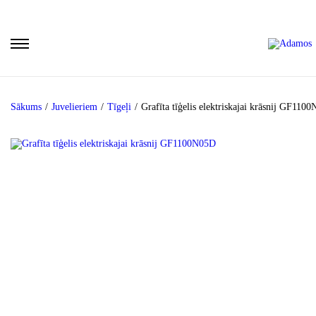
Sākums
/
Juvelieriem
/
Tīgeļi
/
Grafīta tīģelis elektriskajai krāsnij GF110