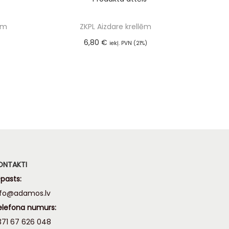
ēm
ZKPL Aizdare krellēm
6,80
€
iekļ. PVN (21%)
m
Pievienot grozam
ONTAKTI
pasts:
nfo@adamos.lv
elefona numurs:
371 67 626 048