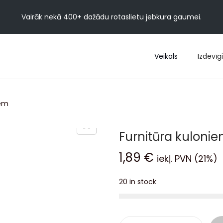
Vairāk nekā 400+ dažādu rotaslietu jebkura gaumei.
Veikals
Izdevīgi
iem
Furnitūra kuloni
1,89
€
iekļ. PVN (21%)
20 in stock