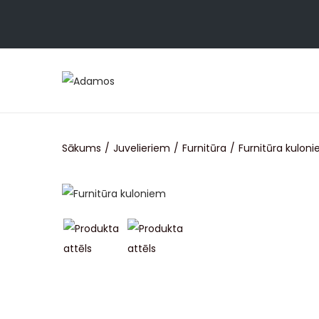
Sākums
/
Juvelieriem
/
Furnitūra
/
Furnitūra kulon