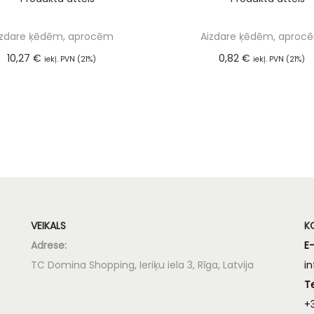
izdare ķēdēm, aprocēm
Aizdare ķēdēm, aproc
10,27
€
0,82
€
iekļ. PVN (21%)
iekļ. PVN (21%)
Pievienot grozam
Pievienot groza
VEIKALS
K
Adrese:
E-
TC Domina Shopping, Ieriķu iela 3, Rīga, Latvija
i
T
+