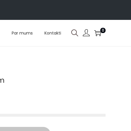
0
Par mums
Kontakti
em