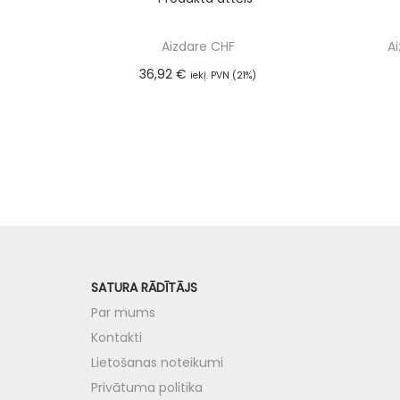
Aizdare CHF
A
36,92
€
iekļ. PVN (21%)
Pievienot grozam
SATURA RĀDĪTĀJS
Par mums
Kontakti
Lietošanas noteikumi
Privātuma politika