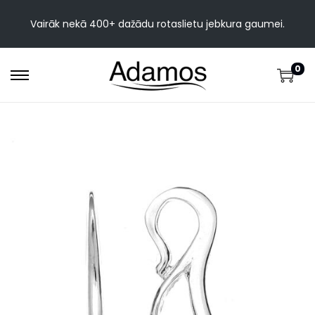
Vairāk nekā 400+ dažādu rotaslietu jebkura gaumei.
0