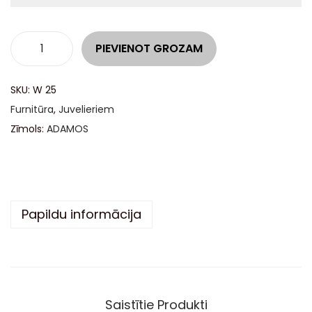
A
PIEVIENOT GROZAM
l
t
SKU:
W 25
e
Furnitūra
,
Juvelieriem
r
Zīmols:
ADAMOS
n
a
t
i
Papildu informācija
v
e
:
Saistītie Produkti