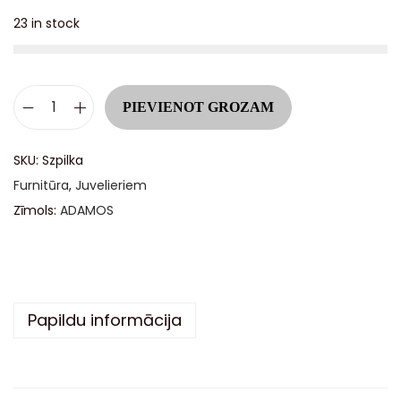
23 in stock
A
PIEVIENOT GROZAM
l
t
SKU:
Szpilka
e
Furnitūra
,
Juvelieriem
r
Zīmols:
ADAMOS
n
a
t
i
Papildu informācija
v
e
: