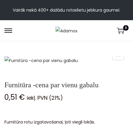
Vairāk nekā 400+ dažādu rotaslietu jebkura gaumei.
0
Furnitūra -cena par vienu gabalu
0,51
€
iekļ. PVN (21%)
Furnitūra rotu izgatavošanai, ļoti viegli lokās.