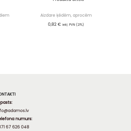
ediem
Aizdare ķēdēm, aprocēm
0,82
€
iekļ. PVN (21%)
m
Pievienot grozam
ONTAKTI
pasts:
nfo@adamos.lv
elefona numurs:
371 67 626 048