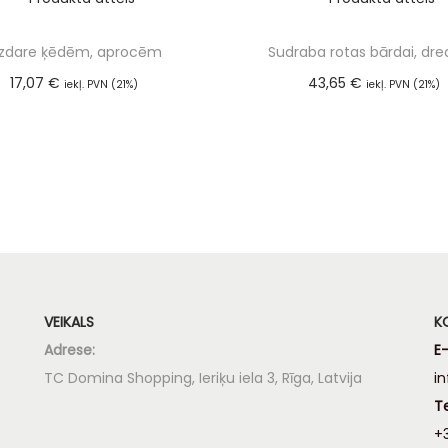
izdare ķēdēm, aprocēm
Sudraba rotas bārdai, dr
17,07
€
43,65
€
iekļ. PVN (21%)
iekļ. PVN (21%)
Pievienot grozam
Pievienot groza
VEIKALS
K
Adrese:
E-
TC Domina Shopping, Ieriķu iela 3, Rīga, Latvija
i
T
+