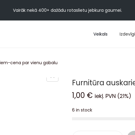
Vairāk nekā 400+ dažādu rotaslietu jebkura gaumei.
Veikals
Izdevīgi
riem-cena par vienu gabalu
Furnitūra auskar
1,00
€
iekļ. PVN (21%)
6 in stock