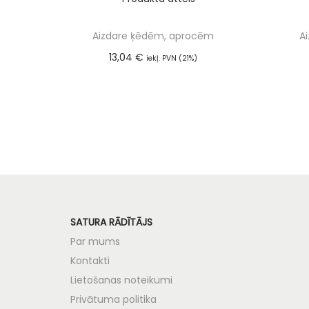
Aizdare ķēdēm, aprocēm
A
13,04
€
iekļ. PVN (21%)
Pievienot grozam
SATURA RĀDĪTĀJS
Par mums
Kontakti
Lietošanas noteikumi
Privātuma politika