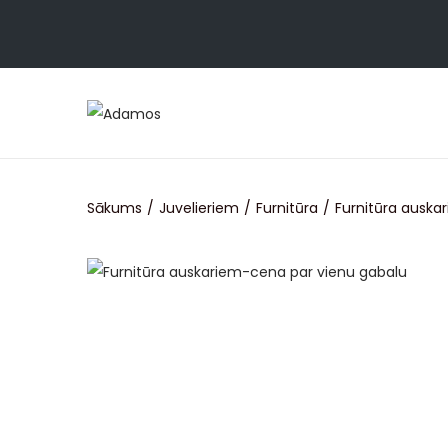
Sākums
/
Juvelieriem
/
Furnitūra
/
Furnitūra auska