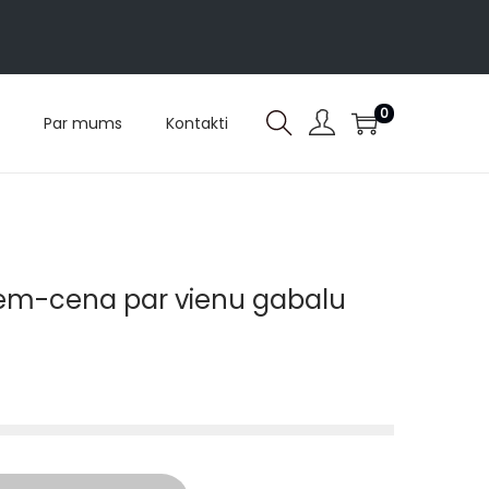
0
Par mums
Kontakti
iem-cena par vienu gabalu