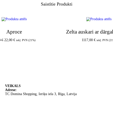
Saistītie Produkti
Aproce
Zelta auskari ar dār
0
€
22,00
€
1117,00
€
iekļ. PVN (21%)
iekļ. PVN (2
Pievienot grozam
Pievienot groz
VEIKALS
Adrese:
TC Domina Shopping, Ieriķu iela 3, Rīga, Latvija