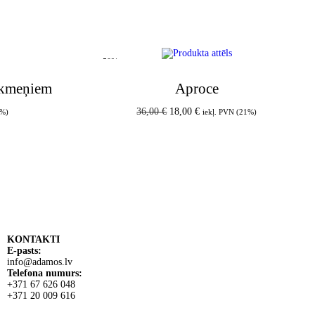
-50%
gakmeņiem
Aproce
36,00
€
18,00
€
1%)
iekļ. PVN (21%)
am
Pievienot grozam
KONTAKTI
E-pasts:
info@adamos.lv
Telefona numurs:
+371 67 626 048
+371 20 009 616