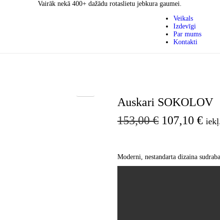
Vairāk nekā 400+ dažādu rotaslietu jebkura gaumei.
Veikals
Izdevīgi
Par mums
Kontakti
Auskari SOKOLOV
153,00
€
107,10
€
iek
Moderni, nestandarta dizaina sudraba 