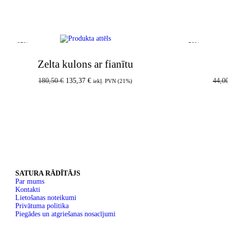
-25%
-50%
Zelta kulons ar fianītu
180,50
€
135,37
€
44,0
iekļ. PVN (21%)
Pievienot grozam
SATURA RĀDĪTĀJS
Par mums
Kontakti
Lietošanas noteikumi
Privātuma politika
Piegādes un atgriešanas nosacījumi