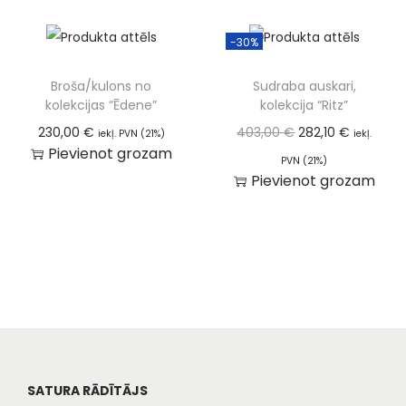
-30%
Broša/kulons no
Sudraba auskari,
kolekcijas “Ēdene”
kolekcija “Ritz”
230,00
€
403,00
€
282,10
€
iekļ. PVN (21%)
iekļ.
Pievienot grozam
PVN (21%)
Pievienot grozam
SATURA RĀDĪTĀJS