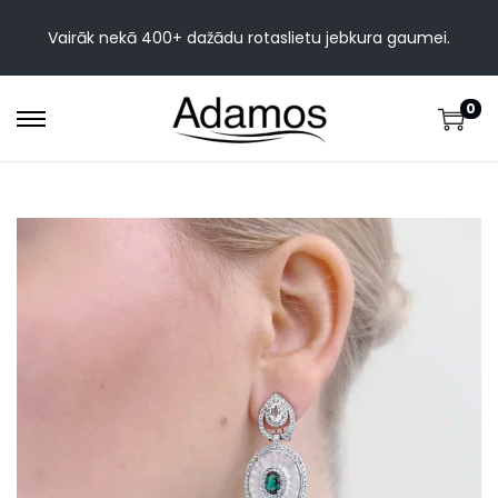
Vairāk nekā 400+ dažādu rotaslietu jebkura gaumei.
0