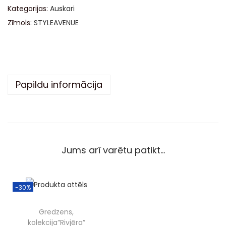
Kategorijas:
Auskari
r
Zīmols:
STYLEAVENUE
n
a
t
i
v
Papildu informācija
e
:
Jums arī varētu patikt…
-30%
Gredzens,
kolekcija”Rivjēra”