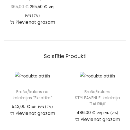
365,00
€
255,50
€
iekļ.
PVN (21%)
Pievienot grozam
Saistītie Produkti
Broša/kulons no
Broša/kulons
kolekcijas “Eksotika”
STYLEAVENUE, kolekcija
“TAURIŅI”
543,00
€
iekļ. PVN (21%)
486,00
€
Pievienot grozam
iekļ. PVN (21%)
Pievienot grozam