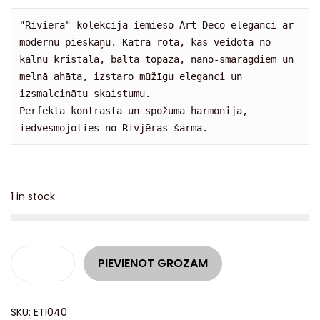
"Riviera" kolekcija iemieso Art Deco eleganci ar 
modernu pieskaņu. Katra rota, kas veidota no 
kalnu kristāla, baltā topāza, nano-smaragdiem un 
melnā ahāta, izstaro mūžīgu eleganci un 
izsmalcinātu skaistumu. 

Perfekta kontrasta un spožuma harmonija, 
iedvesmojoties no Rivjēras šarma.
1 in stock
A
PIEVIENOT GROZAM
l
t
SKU:
ETI040
e