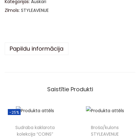
Kategorijas:
Auskari
r
Zīmols:
STYLEAVENUE
n
a
t
i
v
Papildu informācija
e
:
Saistītie Produkti
-25%
Sudraba kaklarota
Broša/kulons
kolekcija “COINS”
STYLEAVENUE