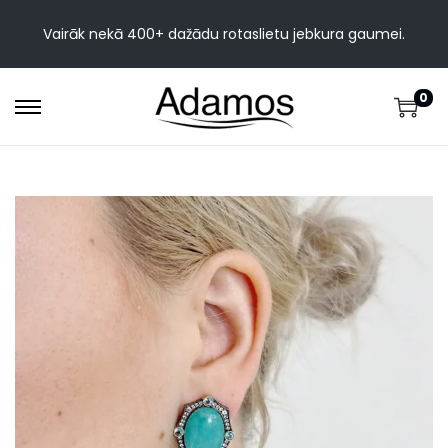
Vairāk nekā 400+ dažādu rotaslietu jebkura gaumei.
0