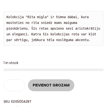
Kolekcija "Rīta migla" ir himna dabai, kura 
mostoties no rīta sniedz mums maiguma 
pieskārienu. Šīs rotas apvieno sevī aristokrātiju 
un eleganci. Katra šīs kolekcijas rota var kļūt 
par vērtīgu, jebkura tēla noslēguma akcentu.
1 in stock
A
PIEVIENOT GROZAM
l
t
SKU:
EDS500AZBT
e