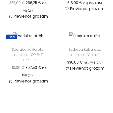
355,00
€
266,25
€
616,00
€
iekļ.
iekļ. PVN (21%)
Pievienot grozam
PVN (21%)
Pievienot grozam
-25%
Sudraba kaklarota,
Sudraba kaklarota,
kolekcija “ORIENT
kolekcija “Coins”
EXPRESS”
336,00
€
iekļ. PVN (21%)
410,00
€
307,50
€
Pievienot grozam
iekļ.
PVN (21%)
Pievienot grozam