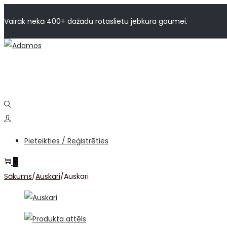
Vairāk nekā 400+ dažādu rotaslietu jebkura gaumei.
Pieteikties / Reģistrēties
0
Sākums
/
Auskari
/
Auskari