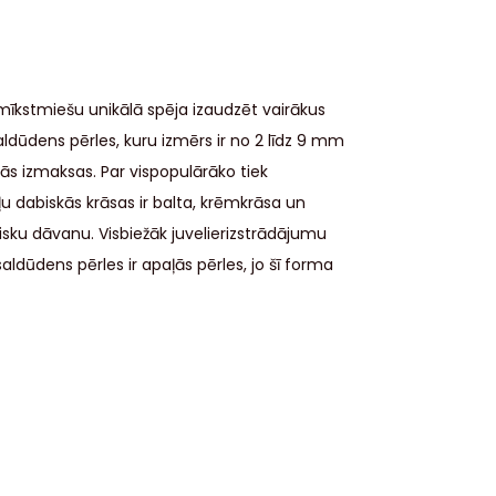
mīkstmiešu unikālā spēja izaudzēt vairākus
ldūdens pērles, kuru izmērs ir no 2 līdz 9 mm
ās izmaksas. Par vispopulārāko tiek
u dabiskās krāsas ir balta, krēmkrāsa un
isku dāvanu. Visbiežāk juvelierizstrādājumu
aldūdens pērles ir apaļās pērles, jo šī forma