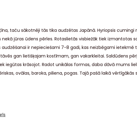
īna, taču sākotnēji tās tika audzētas Japānā. Hyriopsis cumingi 
ekā jūras ūdens pērles. Rotaslietās visbiežāk tiek izmantotas sa
s audzēšanai ir nepieciešami 7-8 gadi, kas neizbēgami ietekmē t
āvēs gan lietišķajam kostīmam, gan vakarkleitai. Saldūdens pērļ
iek iegūtas krāsojot. Radot unikālas formas, daba dāvā mums liel
iskas, ovālas, baroka, piliena, pogas. Tajā pašā laikā vērtīgākās s
rls