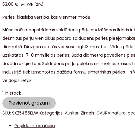
53,00
€
iekļ. PVN (21%)
Pērles-klasiska vērtība, kas vienmēr modē!
Mūsdienās neapstrīdams saldūdens pērļu audzēšanas līderis ir Ķ
desmitus pērļu vienlaikus padara saldūdens pērles pieejamākas n
diametrā. Diezgan reti tās var sasniegt 13 mm, bet šādas pērle
uzskatītas 7-8 mm lielas pērles. Šāda diametra pavediens piest
dažādi rozīgie toņi. Saldūdens pērļu pelēkās un melnās krāsas t
industrijā tiek izmantotas dažādu formu simetriskas pērles – sfēr
veidojas retāk.
1 in stock
Pievienot grozam
SKU:
SK25486ELW
Kategorijas:
Auskari
Zīmols:
GAURA natural pea
Papildu informācija