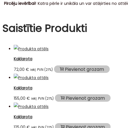
Pircēju ievērībai!
Katra pērle ir unikāla un var atšķirties no at
Saistītie Produkti
Kaklarota
Pievienot grozam
72,00
€
iekļ. PVN (21%)
Kaklarota
Pievienot grozam
155,00
€
iekļ. PVN (21%)
Kaklarota
Pievienot grozam
125,00
€
iekļ. PVN (21%)