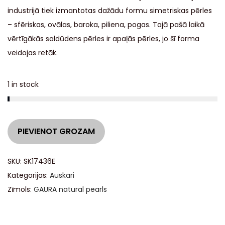
industrijā tiek izmantotas dažādu formu simetriskas pērles
– sfēriskas, ovālas, baroka, piliena, pogas. Tajā pašā laikā
vērtīgākās saldūdens pērles ir apaļās pērles, jo šī forma
veidojas retāk.
1 in stock
A
PIEVIENOT GROZAM
l
t
SKU:
SK17436E
e
Kategorijas:
Auskari
r
Zīmols:
GAURA natural pearls
n
a
t