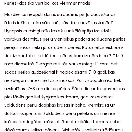
Pērles-klasiska vērtība, kas vienmēr modē!
Mūsdienās neapstrīdams saldūdens pērļu audzēšanas
līderis ir Ķīna, taču sākotnēji tās tika audzētas Japānā.
Hyriopsis cumingi mīkstmiešu unikālā spēja izaudzēt
vairākus desmitus pērļu vienlaikus padara saldūdens pērles
pieejamākas nekā jūras ūdens pērles. Rotaslietās visbiežāk
tiek izmantotas saldūdens pērles, kuru izmērs ir no 2 līdz 9
mm diametrā. Diezgan reti tās var sasniegt 13 mm, bet
šādas pērles audzēšanai ir nepieciešami 7-8 gadi, kas
neizbēgami ietekmē tās izmaksas. Par vispopulārāko tiek
uzskatītas 7-8 mm lielas pērles. Šāda diametra pavediens
piestāvēs gan lietišķajam kostīmam, gan vakarkleitai.
Saldūdens pērļu dabiskās krāsas ir balta, krēmkrāsa un
dažādi rozīgie toņi. Saldūdens pērļu pelēkās un melnās
krāsas tiek iegūtas krāsojot. Radot unikālas formas, daba
dāvā mums lielisku dāvanu. Visbiežāk juvelierizstrādājumu