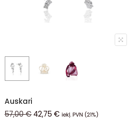
Auskari
57,00
€
42,75
€
iekļ. PVN (21%)