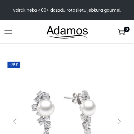
Vairāk nekā 400+ dažādu rotaslietu jebkura gaumei.
0
-25%