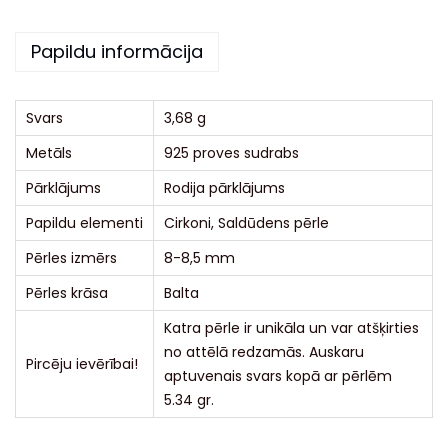
i
Papildu informācija
v
e
:
Svars
3,68 g
Metāls
925 proves sudrabs
Pārklājums
Rodija pārklājums
Papildu elementi
Cirkoni, Saldūdens pērle
Pērles izmērs
8-8,5 mm
Pērles krāsa
Balta
Katra pērle ir unikāla un var atšķirties
no attēlā redzamās. Auskaru
Pircēju ievērībai!
aptuvenais svars kopā ar pērlēm
5.34 gr.