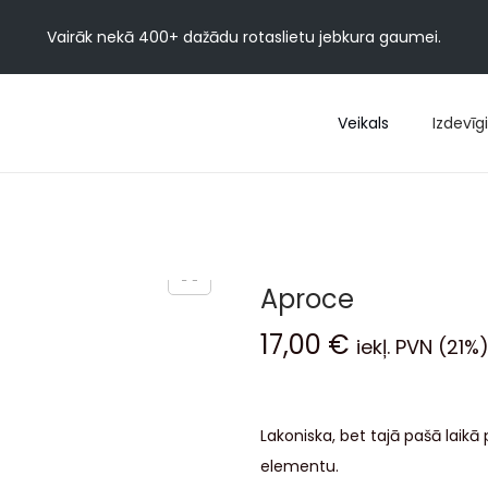
Vairāk nekā 400+ dažādu rotaslietu jebkura gaumei.
Veikals
Izdevīgi
Aproce
17,00
€
iekļ. PVN (21%
Lakoniska, bet tajā pašā lai
elementu.