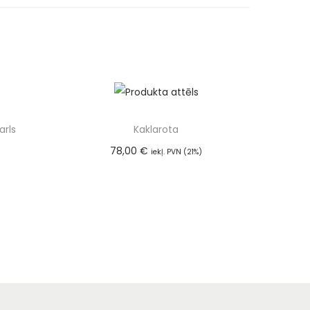
arls
Kaklarota
78,00
€
iekļ. PVN (21%)
Pievienot grozam
m