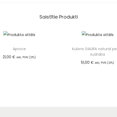
Saistītie Produkti
Aproce
Kulons GAURA natural pe
sudraba
21,00
€
iekļ. PVN (21%)
51,00
€
Pievienot grozam
iekļ. PVN (21%)
Pievienot groza