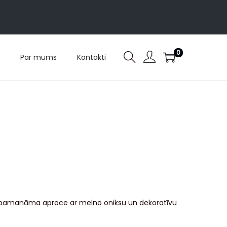
0
Par mums
Kontakti
)
kā pamanāma aproce ar melno oniksu un dekoratīvu