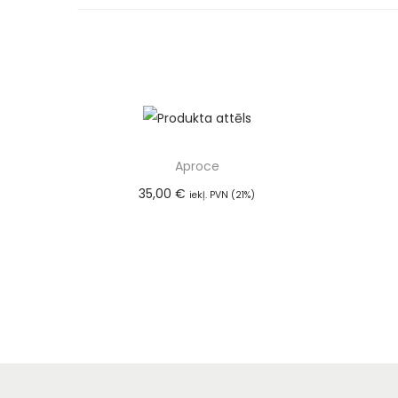
Aproce
35,00
€
iekļ. PVN (21%)
Pievienot grozam