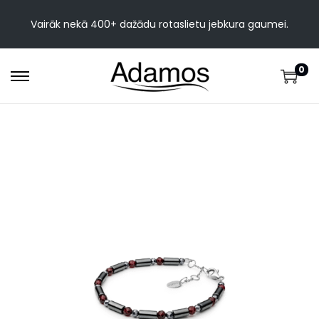
Vairāk nekā 400+ dažādu rotaslietu jebkura gaumei.
0