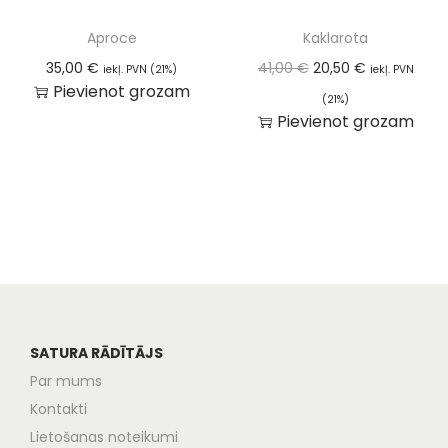
Aproce
Kaklarota
35,00
€
41,00
€
20,50
€
iekļ. PVN (21%)
iekļ. PVN
Pievienot grozam
(21%)
Pievienot grozam
SATURA RĀDĪTĀJS
Par mums
Kontakti
Lietošanas noteikumi