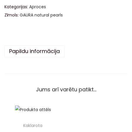
e
Kategorijas:
Aproces
r
Zīmols:
GAURA natural pearls
n
a
t
i
Papildu informācija
v
e
:
Jums arī varētu patikt…
Kaklarota