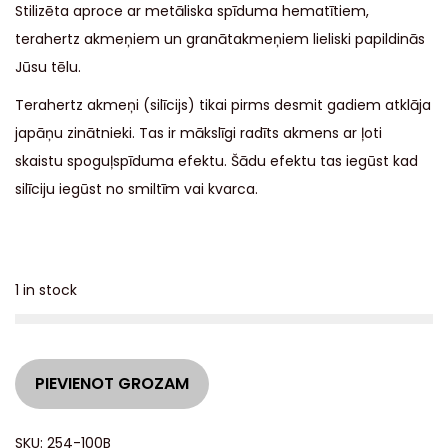
Stilizēta aproce ar metāliska spīduma hematītiem,
terahertz akmeņiem un granātakmeņiem lieliski papildinās
Jūsu tēlu.
Terahertz akmeņi (silīcijs)
tikai pirms desmit gadiem atklāja
japāņu zinātnieki.
Tas ir mākslīgi radīts akmens ar ļoti
skaistu spoguļspīduma efektu. Šādu efektu tas iegūst
kad
silīciju iegūst no smiltīm vai kvarca.
1 in stock
A
PIEVIENOT GROZAM
l
t
SKU:
254-100B