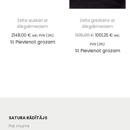
Zelta auskari ar
Zelta gredzens ar
dārgakmeņiem
dārgakmeņiem
2148,00
€
1335,00
€
1001,25
€
iekļ. PVN (21%)
iekļ.
Pievienot grozam
PVN (21%)
Pievienot grozam
SATURA RĀDĪTĀJS
Par mums