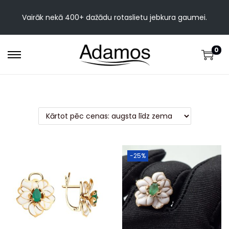
Vairāk nekā 400+ dažādu rotaslietu jebkura gaumei.
0
-25%