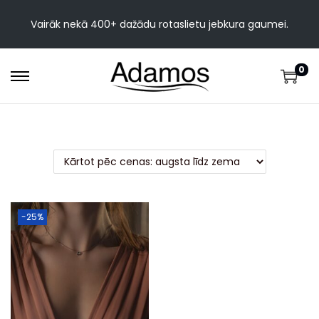
Vairāk nekā 400+ dažādu rotaslietu jebkura gaumei.
0
-25%