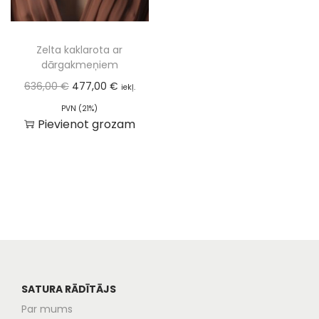
Zelta kaklarota ar
dārgakmeņiem
636,00
€
477,00
€
iekļ.
PVN (21%)
Pievienot grozam
SATURA RĀDĪTĀJS
Par mums