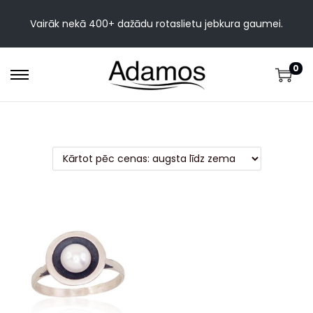
Vairāk nekā 400+ dažādu rotaslietu jebkura gaumei.
0