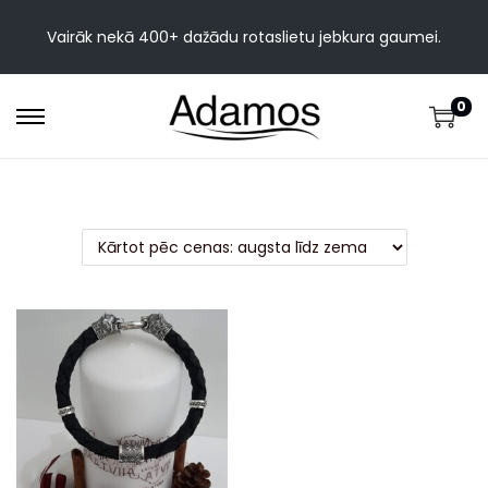
Vairāk nekā 400+ dažādu rotaslietu jebkura gaumei.
0