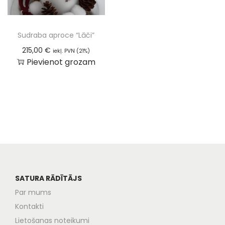
Sudraba aproce “Lāči”
215,00
€
iekļ. PVN (21%)
Pievienot grozam
SATURA RĀDĪTĀJS
Par mums
Kontakti
Lietošanas noteikumi