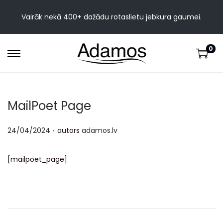
Vairāk nekā 400+ dažādu rotaslietu jebkura gaumei.
0
MailPoet Page
.
Publicēts
24/04/2024
autors
adamos.lv
[mailpoet_page]