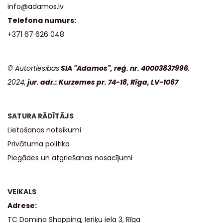
info@adamos.lv
Telefona numurs:
+371 67 626 048
© Autortiesības
SIA "Adamos", reģ. nr. 40003837996
,
2024,
jur. adr.: Kurzemes pr. 74-18, Rīga, LV-1067
SATURA RĀDĪTĀJS
Lietošanas noteikumi
Privātuma politika
Piegādes un atgriešanas nosacījumi
VEIKALS
Adrese:
TC Domina Shopping, Ieriķu iela 3, Rīga